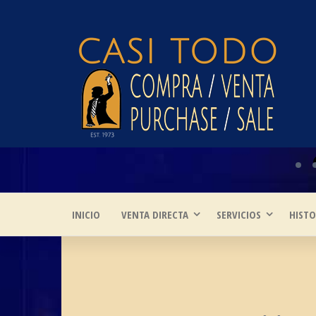
Saltar
al
contenido
CASI
IBIZA ART /
DESIGN
TODO
/FURNITURE
INICIO
VENTA DIRECTA
SERVICIOS
HISTO
SERVICES