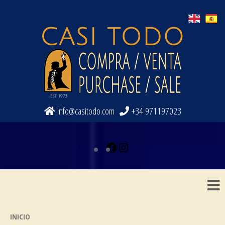
info@casitodo.com
+34 971197023
CASI TODO
IBIZA ART / DESIGN /FURNITURE
SERVICES
INICIO