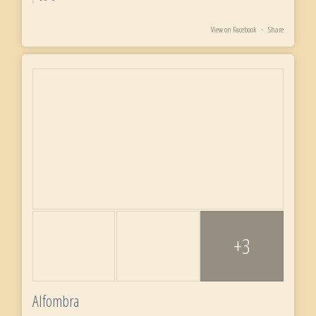
View on Facebook
·
Share
+3
Alfombra