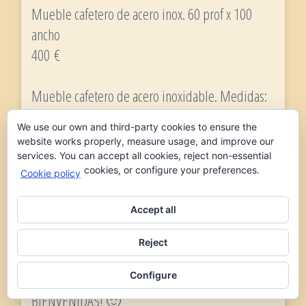
Mueble cafetero de acero inox. 60 prof x 100
ancho
400 €
Mueble cafetero de acero inoxidable. Medidas:
60 prof x 100 ancho x 100 alto MUY BUEN
We use our own and third-party cookies to ensure the
ESTADO!
website works properly, measure usage, and improve our
services. You can accept all cookies, reject non-essential
cookies, or configure your preferences.
Cookie policy
REDUCE ✅ RECICLA♻️ REUTILIZA -Artículos de
Segunda Mano- Ahorra dinero y REUTILIZA
Accept all
Se puede retirar por Ibiza Centro o contratar
Reject
porte de envío a domicilio CONSULTA SIN
Configure
COMPROMISO TODAS SUS PREGUNTAS SON
BIENVENIDAS! 🙂